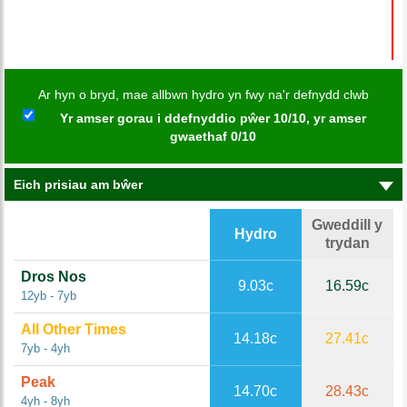
Ar hyn o bryd, mae allbwn hydro yn fwy na'r defnydd clwb
Yr amser gorau i ddefnyddio pŵer 10/10, yr amser
gwaethaf 0/10
Eich prisiau am bŵer
Gweddill y
Hydro
trydan
Dros Nos
9.03c
16.59c
12yb - 7yb
All Other Times
14.18c
27.41c
7yb - 4yh
Peak
14.70c
28.43c
4yh - 8yh