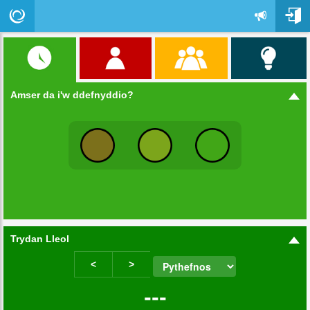
Amser da i'w ddefnyddio?
Trydan Lleol
<
>
---