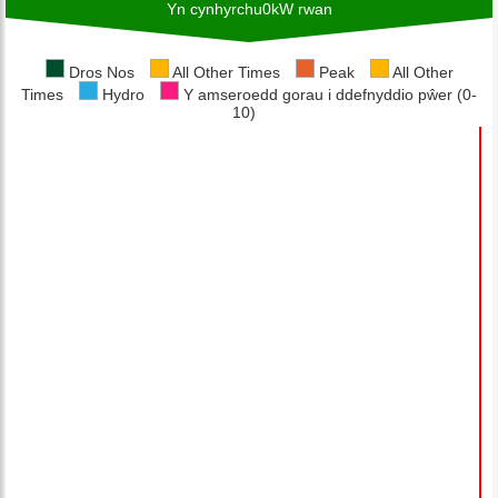
Yn cynhyrchu
0
kW rwan
Dros Nos
All Other Times
Peak
All Other
Times
Hydro
Y amseroedd gorau i ddefnyddio pŵer (0-
10)